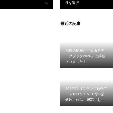
月を選択
最近の記事
画廊の情報が『美術界デ
ータブック2026』に掲載
されました！
2024年1月フランス秋季ア
ートサロン１２０周年記
念展、作品「繁花」を出
展