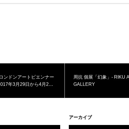
7年ロンドンアートビエンナー
周抗 個展「幻象」- RIKU 
017年3月29日から4月2日
GALLERY
イギリス・ロンドンのチェ
旧市庁舎で開催されまし
アーカイブ