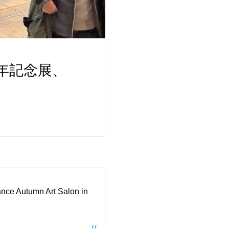
年記念展、
rance Autumn Art Salon in