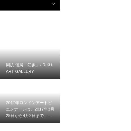
周抗 個展「幻象」- RIKU
ART GALLERY
2017年ロンドンアートビ
エンナーレは、2017年3月
29日から4月2日まで、イ
ギリス・ロンドンのチェ
ルシー旧市庁舎で開催さ