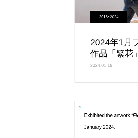
2016~2024
2024年
作品「繁花
2024.01.19
Exhibited the artwork
“Fl
January 2024.