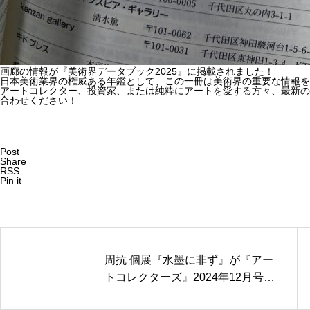
画廊の情報が『美術界データブック2025』に掲載されました！
日本美術業界の権威ある年鑑として、この一冊は美術界の重要な情報を
アートコレクター、投資家、または純粋にアートを愛する方々、最新の
合わせください！
Post
Share
RSS
Pin it
周抗 個展『水墨に非ず』が『アー
トコレクターズ』2024年12月号に
掲載